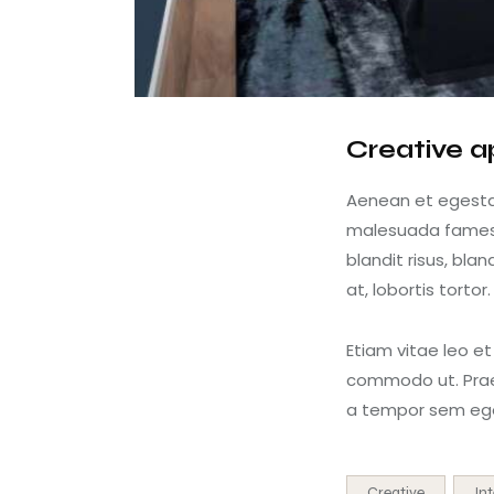
Creative a
Aenean et egestas
malesuada fames ac
blandit risus, bl
at, lobortis tortor.
Etiam vitae leo et
commodo ut. Prae
a tempor sem eges
Creative
Int