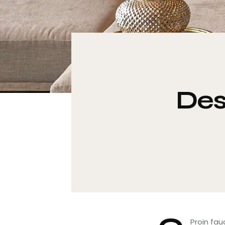
Des
Proin fau