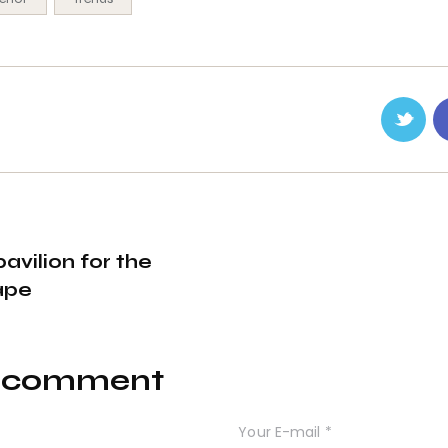
avilion for the
ape
a comment