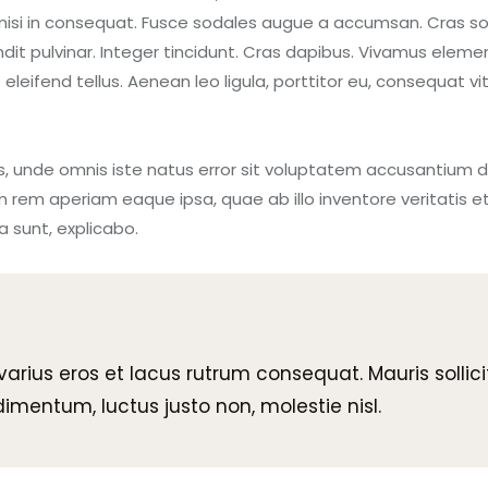
isi in consequat. Fusce sodales augue a accumsan. Cras soll
dit pulvinar. Integer tincidunt. Cras dapibus. Vivamus elem
leifend tellus. Aenean leo ligula, porttitor eu, consequat vit
is, unde omnis iste natus error sit voluptatem accusantium
 rem aperiam eaque ipsa, quae ab illo inventore veritatis e
a sunt, explicabo.
varius eros et lacus rutrum consequat. Mauris sollic
mentum, luctus justo non, molestie nisl.