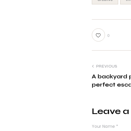
0
PREVIOUS
A backyard p
perfect esc
Leave 