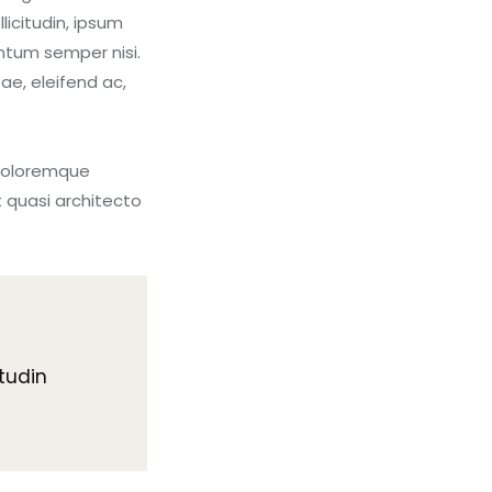
icitudin, ipsum
entum semper nisi.
ae, eleifend ac,
 doloremque
t quasi architecto
itudin