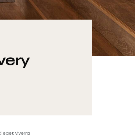
very
 eget viverra