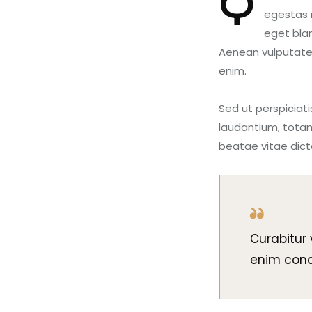
Q
egestas n
eget blan
Aenean vulputate e
enim.
Sed ut perspiciat
laudantium, totam
beatae vitae dict
Curabitur 
enim condi