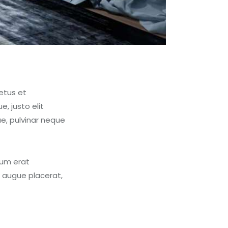
etus et
, justo elit
e, pulvinar neque
trum erat
 augue placerat,